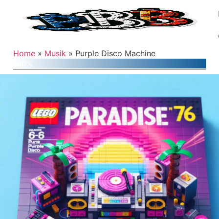
Home
»
Musik
»
Purple Disco Machine
100%