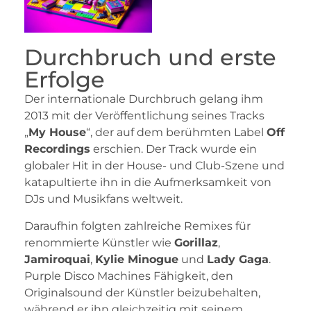
Durchbruch und erste
Erfolge
Der internationale Durchbruch gelang ihm
2013 mit der Veröffentlichung seines Tracks
„
My House
“, der auf dem berühmten Label
Off
Recordings
erschien. Der Track wurde ein
globaler Hit in der House- und Club-Szene und
katapultierte ihn in die Aufmerksamkeit von
DJs und Musikfans weltweit.
Daraufhin folgten zahlreiche Remixes für
renommierte Künstler wie
Gorillaz
,
Jamiroquai
,
Kylie Minogue
und
Lady Gaga
.
Purple Disco Machines Fähigkeit, den
Originalsound der Künstler beizubehalten,
während er ihn gleichzeitig mit seinem